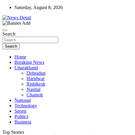
Skip
Saturday, August 8, 2026
to
content
news detail
News Detail
Search
Search
Home
Breaking News
Uttarakhand
Dehradun
Haridwar
Rishikesh
Nanital
Chamoli
National
Technology
Sports
Politics
Business
Top Stories