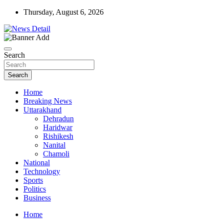
Skip
Thursday, August 6, 2026
to
content
news detail
News Detail
Search
Search
Home
Breaking News
Uttarakhand
Dehradun
Haridwar
Rishikesh
Nanital
Chamoli
National
Technology
Sports
Politics
Business
Home