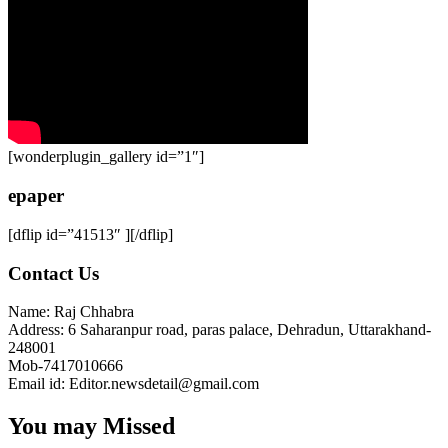
[wonderplugin_gallery id=”1″]
epaper
[dflip id=”41513″ ][/dflip]
Contact Us
Name: Raj Chhabra
Address: 6 Saharanpur road, paras palace, Dehradun, Uttarakhand-
248001
Mob-7417010666
Email id: Editor.newsdetail@gmail.com
You may Missed