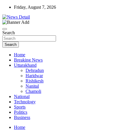
Skip
Friday, August 7, 2026
to
content
news detail
News Detail
Search
Search
Home
Breaking News
Uttarakhand
Dehradun
Haridwar
Rishikesh
Nanital
Chamoli
National
Technology
Sports
Politics
Business
Home