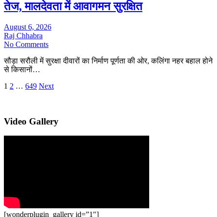
तेज, मालदेवता में आवागमन सुरक्षित
August 6, 2026
Raj Chhabra
No Comments
सौड़ा सरौली में सुरक्षा दीवारों का निर्माण पूर्णता की ओर, कलिंगा नहर बहाल होने
से किसानों…
Posts
1
2
…
649
Next
pagination
Video Gallery
[wonderplugin_gallery id=”1″]