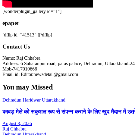
[wonderplugin_gallery id=”1″]
epaper
[dflip id=”41513″ ][/dflip]
Contact Us
Name: Raj Chhabra
Address: 6 Saharanpur road, paras palace, Dehradun, Uttarakhand-2
Mob-7417010666
Email id: Editor.newsdetail@gmail.com
You may Missed
Dehradun
Haridwar
Uttarakhand
कावड़ मेले को सकुशल रूप से संपन्न कराने के लिए खुद मैदान में उत
August 8, 2026
Raj Chhabra
Dehradun
Uttarakhand