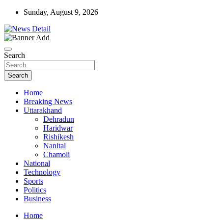
Skip
Sunday, August 9, 2026
to
content
news detail
News Detail
Search
Search
Home
Breaking News
Uttarakhand
Dehradun
Haridwar
Rishikesh
Nanital
Chamoli
National
Technology
Sports
Politics
Business
Home