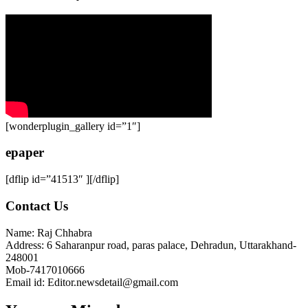
[wonderplugin_gallery id=”1″]
epaper
[dflip id=”41513″ ][/dflip]
Contact Us
Name: Raj Chhabra
Address: 6 Saharanpur road, paras palace, Dehradun, Uttarakhand-
248001
Mob-7417010666
Email id: Editor.newsdetail@gmail.com