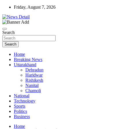
Skip
Friday, August 7, 2026
to
content
news detail
News Detail
Search
Search
Home
Breaking News
Uttarakhand
Dehradun
Haridwar
Rishikesh
Nanital
Chamoli
National
Technology
Sports
Politics
Business
Home